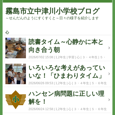
霧島市立中津川小学校ブログ
～せんだんのようにすくすくと～日々の様子を紹介します
心
読書タイム～心静かに本と
向き合う朝
2026/07/02 15:08
1,2年生
学習
心
３・４年生
５・
６年生
コメント(0)
いろいろな考えがあってい
いな！「ひまわりタイム」
2026/06/26 09:53
1,2年生
心
３・４年生
５・６年生
コメント(0)
ハンセン病問題に正しい理
解を！
2026/06/24 12:58
1,2年生
心
３・４年生
５・６年生
コメント(0)