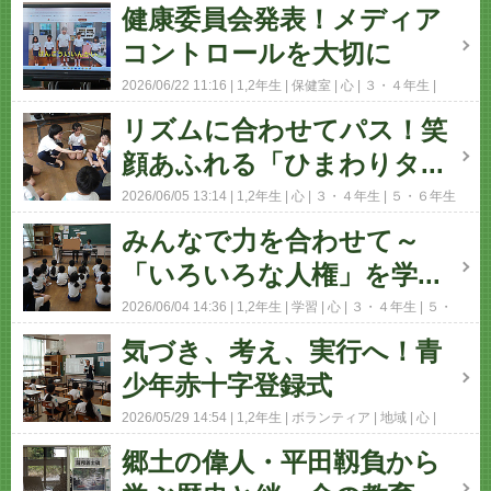
健康委員会発表！メディア
コントロールを大切に
2026/06/22 11:16
1,2年生
保健室
心
３・４年生
５・６年生
コメント(0)
リズムに合わせてパス！笑
顔あふれる「ひまわりタ...
2026/06/05 13:14
1,2年生
心
３・４年生
５・６年生
コメント(0)
みんなで力を合わせて～
「いろいろな人権」を学...
2026/06/04 14:36
1,2年生
学習
心
３・４年生
５・
６年生
コメント(0)
気づき、考え、実行へ！青
少年赤十字登録式
2026/05/29 14:54
1,2年生
ボランティア
地域
心
３・４年生
５・６年生
コメント(0)
郷土の偉人・平田靱負から