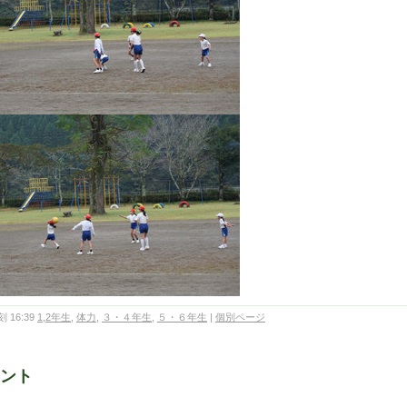
 16:39
1,2年生
,
体力
,
３・４年生
,
５・６年生
|
個別ページ
ント