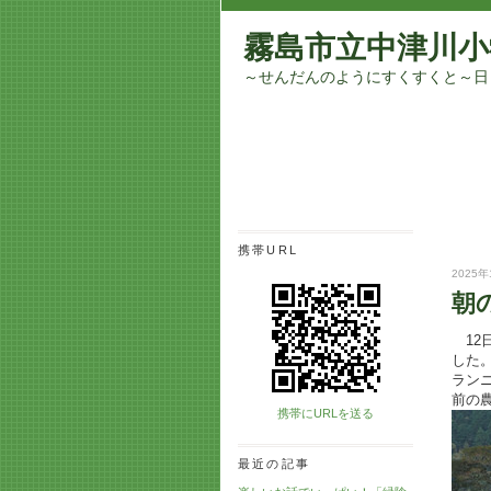
霧島市立中津川小
～せんだんのようにすくすくと～日
携帯URL
2025年
朝
12
した
ランニ
前の
携帯にURLを送る
最近の記事