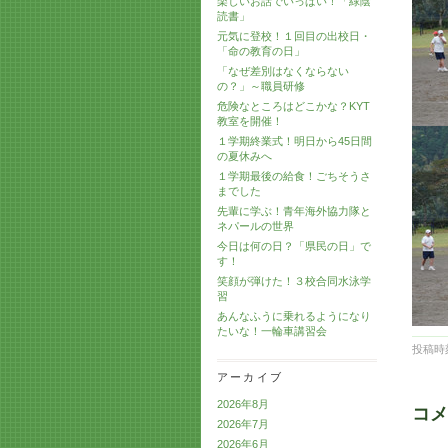
楽しいお話でいっぱい！「緑陰
読書」
元気に登校！１回目の出校日・
「命の教育の日」
「なぜ差別はなくならない
の？」～職員研修
危険なところはどこかな？KYT
教室を開催！
１学期終業式！明日から45日間
の夏休みへ
１学期最後の給食！ごちそうさ
までした
先輩に学ぶ！青年海外協力隊と
ネパールの世界
今日は何の日？「県民の日」で
す！
笑顔が弾けた！３校合同水泳学
習
あんなふうに乗れるようになり
たいな！一輪車講習会
投稿時刻
アーカイブ
2026年8月
コメ
2026年7月
2026年6月