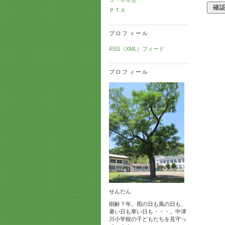
ＰＴＡ
プロフィール
RSS（XML）フィード
プロフィール
せんだん
樹齢？年。雨の日も風の日も、
暑い日も寒い日も・・・。中津
川小学校の子どもたちを見守っ