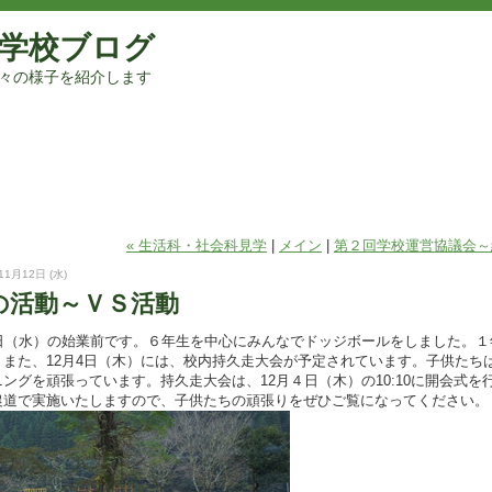
学校ブログ
々の様子を紹介します
« 生活科・社会科見学
|
メイン
|
第２回学校運営協議会～
11月12日 (水)
の活動～ＶＳ活動
日（水）の始業前です。６年生を中心にみんなでドッジボールをしました。１
。また、12月4日（木）には、校内持久走大会が予定されています。子供たち
ングを頑張っています。持久走大会は、12月４日（木）の10:10に開会式を行
農道で実施いたしますので、子供たちの頑張りをぜひご覧になってください。